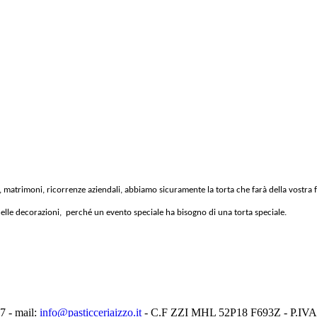
, matrimoni, ricorrenze aziendali, abbiamo sicuramente la torta che farà della vostra 
 nelle decorazioni, perché un evento speciale ha bisogno di una torta speciale.
7 - mail:
info@pasticceriaizzo.it
- C.F ZZI MHL 52P18 F693Z - P.IV